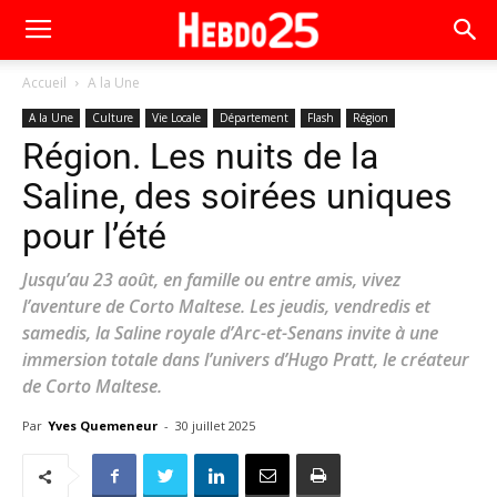
Accueil
A la Une
A la Une
Culture
Vie Locale
Département
Flash
Région
Région. Les nuits de la
Saline, des soirées uniques
pour l’été
Jusqu’au 23 août, en famille ou entre amis, vivez
l’aventure de Corto Maltese. Les jeudis, vendredis et
samedis, la Saline royale d’Arc-et-Senans invite à une
immersion totale dans l’univers d’Hugo Pratt, le créateur
de Corto Maltese.
Par
Yves Quemeneur
-
30 juillet 2025