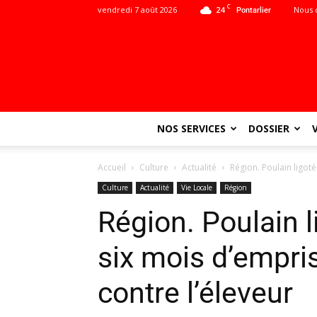
C
vendredi 7 août 2026
24
Nous 
Pontarlier
NOS SERVICES
DOSSIER
Accueil
Culture
Actualité
Région. Poulain ligot
Culture
Actualité
Vie Locale
Région
Région. Poulain l
six mois d’empr
contre l’éleveur