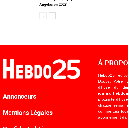
Angeles en 2028
À PROP
Hebdo25 éditi
Doubs. Votre
j
diffusé du d
journal hebdo
Annonceurs
proximité diffus
chaque semaine
commerces locau
Mentions Légales
abonnement dan