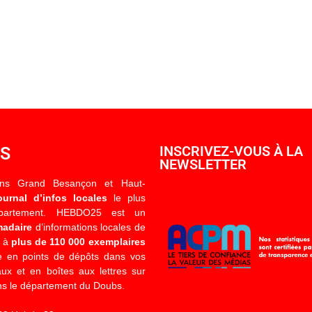
OS
INSCRIVEZ-VOUS À LA
NEWSLETTER
ons Grand Besançon et Haut-
ournal d’infos locales
le plus
épartement. HEBDO25 est un
madaire
d’informations locales de
é à
plus de 110 000 exemplaires
 en points de dépôts dans vos
x et en boîtes aux lettres sur
s le département du Doubs.