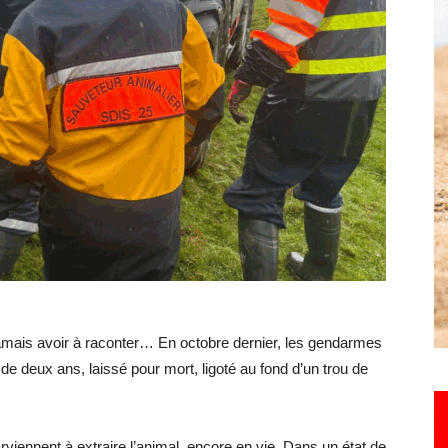
Hebdo25
e jamais avoir à raconter… En octobre dernier, les gendarmes
 deux ans, laissé pour mort, ligoté au fond d’un trou de
rviennent à extraire l’animal, encore en vie. Dans un état de