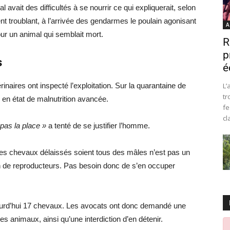
avait des difficultés à se nourrir ce qui expliquerait, selon
ent troublant, à l’arrivée des gendarmes le poulain agonisant
A
our un animal qui semblait mort.
R
p
s
é
rinaires ont inspecté l’exploitation. Sur la quarantaine de
L’
tr
en état de malnutrition avancée.
fe
cl
 pas la place »
a tenté de se justifier l’homme.
e les chevaux délaissés soient tous des mâles n’est pas un
on de reproducteurs. Pas besoin donc de s’en occuper
ourd’hui 17 chevaux. Les avocats ont donc demandé une
 les animaux, ainsi qu’une interdiction d’en détenir.