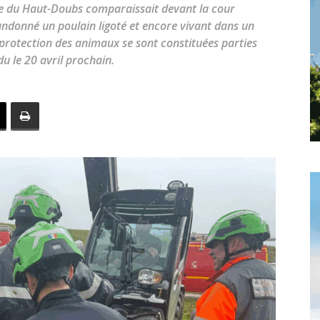
toute
re du Haut-Doubs comparaissait devant la cour
ndonné un poulain ligoté et encore vivant dans un
a protection des animaux se sont constituées parties
du le 20 avril prochain.
l'info
locale
–