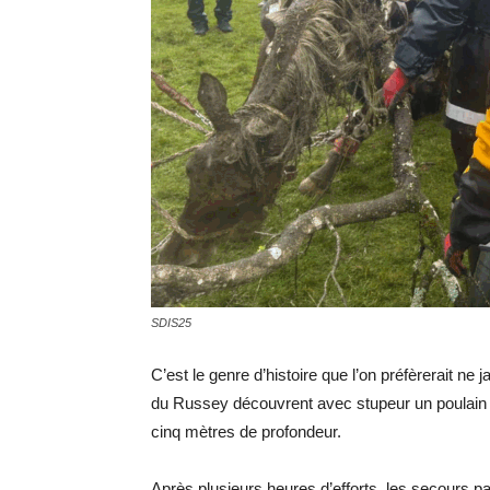
SDIS25
C’est le genre d’histoire que l’on préfèrerait n
du Russey découvrent avec stupeur un poulain de
cinq mètres de profondeur.
Après plusieurs heures d’efforts, les secours pa