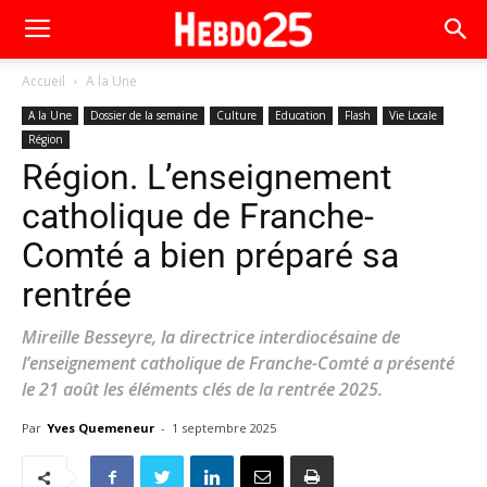
Accueil
A la Une
A la Une
Dossier de la semaine
Culture
Education
Flash
Vie Locale
Région
Région. L’enseignement
catholique de Franche-
Comté a bien préparé sa
rentrée
Mireille Besseyre, la directrice interdiocésaine de
l’enseignement catholique de Franche-Comté a présenté
le 21 août les éléments clés de la rentrée 2025.
Par
Yves Quemeneur
-
1 septembre 2025