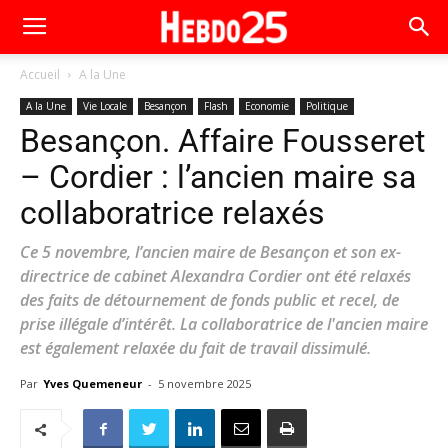
Accueil
A la Une
A la Une
Vie Locale
Besançon
Flash
Economie
Politique
Besançon. Affaire Fousseret
– Cordier : l’ancien maire sa
collaboratrice relaxés
Ce 5 novembre, l’ancien maire de Besançon et son ex-
directrice de cabinet Alexandra Cordier ont été relaxés
des faits de détournement de fonds public et recel, de
prise illégale d’intérêt. La collaboratrice de l'ancien maire
est également relaxée du fait de travail dissimulé.
Par
Yves Quemeneur
-
5 novembre 2025