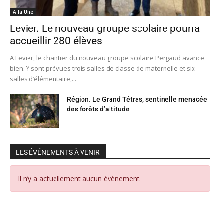
A la Une
Levier. Le nouveau groupe scolaire pourra
accueillir 280 élèves
À Levier, le chantier du nouveau groupe scolaire Pergaud avance
bien. Y sont prévues trois salles de classe de maternelle et six
salles d’élémentaire,...
Région. Le Grand Tétras, sentinelle menacée
des forêts d’altitude
LES ÉVÉNEMENTS À VENIR
Il n’y a actuellement aucun évènement.