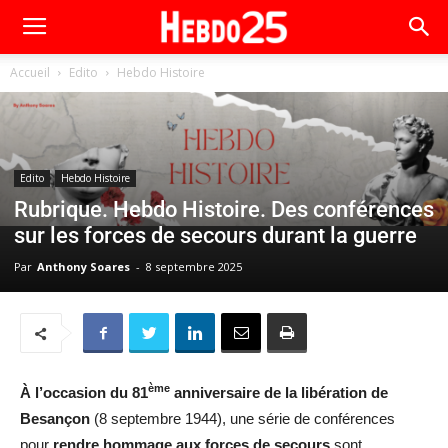
Accueil
Edito
Hebdo Histoire
Edito
Hebdo Histoire
Rubrique. Hebdo Histoire. Des conférences
sur les forces de secours durant la guerre
Par
Anthony Soares
-
8 septembre 2025
ème
À l’occasion du 81
anniversaire de la libération de
Besançon
(8 septembre 1944), une série de conférences
pour
rendre hommage aux forces de secours
sont