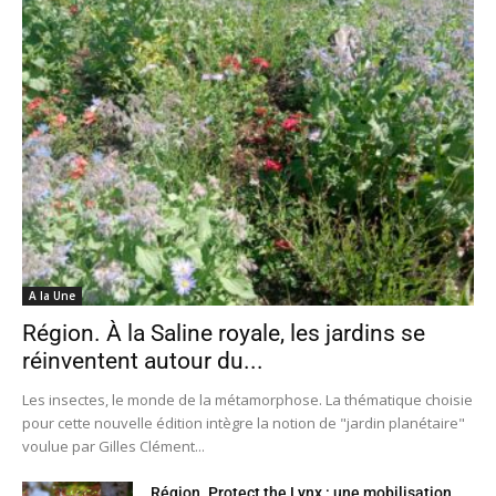
A la Une
Région. À la Saline royale, les jardins se
réinventent autour du...
Les insectes, le monde de la métamorphose. La thématique choisie
pour cette nouvelle édition intègre la notion de "jardin planétaire"
voulue par Gilles Clément...
Région. Protect the Lynx : une mobilisation