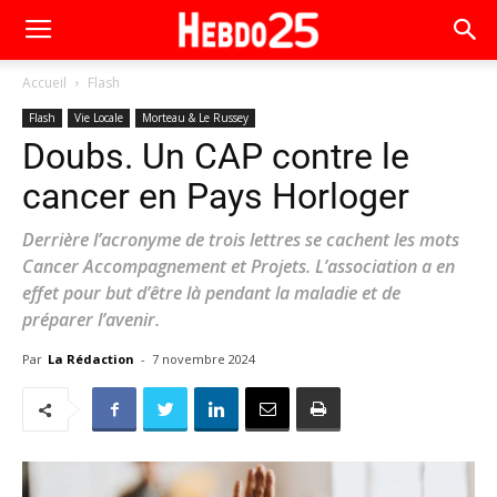
Accueil
Flash
Flash
Vie Locale
Morteau & Le Russey
Doubs. Un CAP contre le
cancer en Pays Horloger
Derrière l’acronyme de trois lettres se cachent les mots
Cancer Accompagnement et Projets. L’association a en
effet pour but d’être là pendant la maladie et de
préparer l’avenir.
Par
La Rédaction
-
7 novembre 2024