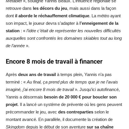
Métabief
», souligne Yannis Beaux. L’influence régionale se
retrouve dans
les décors du jeu
, mais aussi dans la façon
dont
il aborde le réchauffement climatique
. La météo ayant
son impact, le joueur devra s’adapter à
l’enneigement de la
station
: «
l’idée c’était de représenter les nouvelles difficultés
auxquelles sont confrontés les domaines skiables tout au long
de l’année
».
Encore 8 mois de travail à financer
Après
deux ans de travail
à temps plein, Yannis n’a pas
terminé : «
Au final, ça prend plus de temps que je ne l’avais
imaginé, j’ai encore 8 mois de travail
». Jusqu’ici autofinancé,
Yannis a désormais
besoin de 20 000 € pour boucler son
projet
. Il a lancé un système de prévente où les gens peuvent
précommander le jeu, avec
des contreparties
selon le
montant avancé. En parallèle, il documente la création de
Skingdom
depuis le début de son aventure
sur sa chaîne