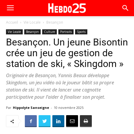
Accueil
Vie Locale
Besançon
Vie Locale
Besançon
Culture
Portraits
Sports
Besançon. Un jeune Bisontin
crée un jeu de gestion de
station de ski, « Skingdom »
Originaire de Besançon, Yannis Beaux développe
Skingdom, un jeu vidéo où le joueur bâtit sa propre
station de ski. Il vient de lancer une cagnotte
participative pour l’aider à finaliser son projet.
Par
Hippolyte Sanseigne
-
10 novembre 2025