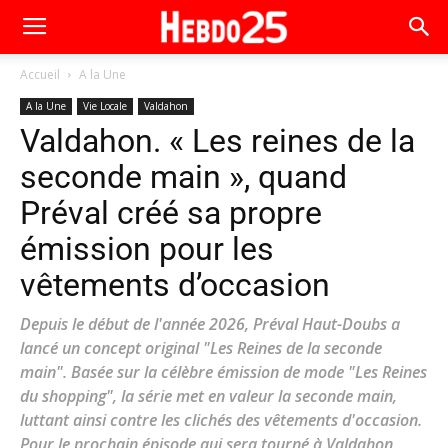
Accueil
A la Une
A la Une
Vie Locale
Valdahon
Valdahon. « Les reines de la
seconde main », quand
Préval créé sa propre
émission pour les
vêtements d’occasion
Depuis le début de l'année 2026, Préval Haut-Doubs a
lancé un concept original "Les Reines de la seconde
main". Basée sur la célèbre émission de mode "Les Reines
du shopping", la série met en valeur la seconde main,
luttant ainsi contre les clichés des vêtements d'occasion.
Pour le prochain épisode qui sera tourné à Valdahon,