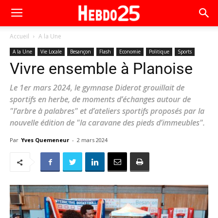
Accueil
A la Une
A la Une
Vie Locale
Besançon
Flash
Economie
Politique
Sports
Vivre ensemble à Planoise
Le 1er mars 2024, le gymnase Diderot grouillait de
sportifs en herbe, de moments d’échanges autour de
"l’arbre à palabres" et d’ateliers sportifs proposés par la
nouvelle édition de "la caravane des pieds d’immeubles".
Par
Yves Quemeneur
-
2 mars 2024