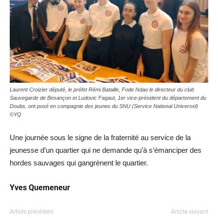
Laurent Croizier député, le préfet Rémi Bataille, Fode Ndao le directeur du club
Sauvegarde de Besançon et Ludovic Fagaut, 1er vice-président du département du
Doubs, ont posé en compagnie des jeunes du SNU (Service National Universel)
©YQ
Une journée sous le signe de la fraternité au service de la
jeunesse d’un quartier qui ne demande qu’à s’émanciper des
hordes sauvages qui gangrènent le quartier.
Yves Quemeneur
Article précédent
Article suivant