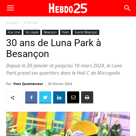
Accueil
A la Une
A la Une
Vie Locale
Besançon
Flash
Grand Besançon
30 ans de Luna Park à
Besançon
Depuis le 20 janvier et jusqu’au 10 mars 2024, le Luna
Park prend ses quartiers dans le Hall C de Micropolis.
Par
Yves Quemeneur
-
20 février 2024