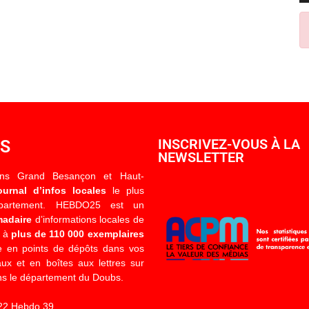
OS
INSCRIVEZ-VOUS À LA
NEWSLETTER
ons Grand Besançon et Haut-
ournal d’infos locales
le plus
épartement. HEBDO25 est un
madaire
d’informations locales de
é à
plus de 110 000 exemplaires
 en points de dépôts dans vos
x et en boîtes aux lettres sur
s le département du Doubs.
22 Hebdo 39