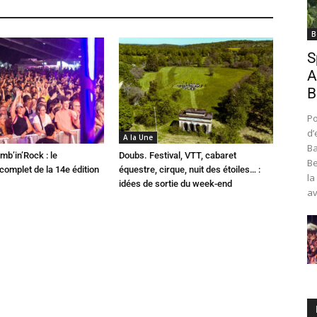
B
S
A
B
Po
d’
A la Une
Ba
mb’in’Rock : le
Doubs. Festival, VTT, cabaret
Be
omplet de la 14e édition
équestre, cirque, nuit des étoiles… :
la
idées de sortie du week-end
av