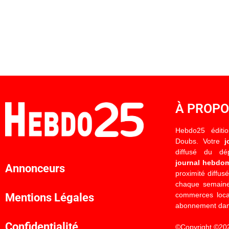
À PROP
Hebdo25 éditi
Doubs. Votre
j
diffusé du d
journal hebdo
Annonceurs
proximité diffus
chaque semaine
commerces locau
Mentions Légales
abonnement dan
Confidentialité
©Copyright ©20