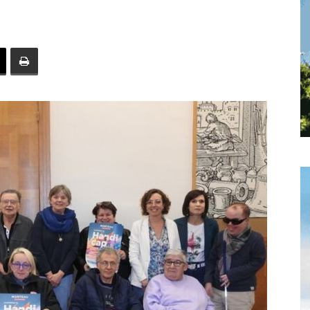
toute
l'info
locale
–