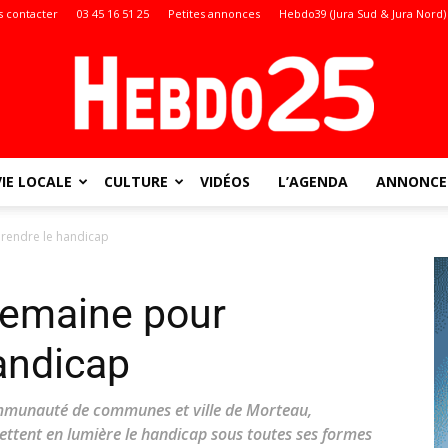
 contacter
03 45 16 51 25
Petites annonces
Hebdo39 (Jura Sud & Jura Nord)
VIE LOCALE
CULTURE
VIDÉOS
L’AGENDA
ANNONCES
Doubs
rendre le handicap
semaine pour
:
andicap
mmunauté de communes et ville de Morteau,
ttent en lumière le handicap sous toutes ses formes