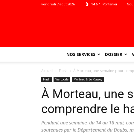
C
vendredi 7 août 2026
14.6
Nous
Pontarlier
NOS SERVICES
DOSSIER
Accueil
Flash
À Morteau, une semaine pour comp
Flash
Vie Locale
Morteau & Le Russey
À Morteau, une 
comprendre le h
Pendant une semaine, du 14 au 18 mai, co
soutenues par le Département du Doubs, me