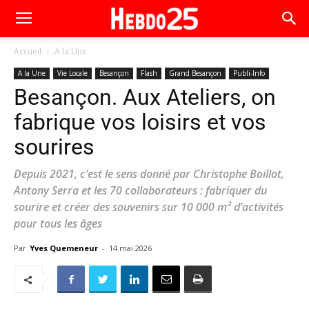
Accueil
A la Une
A la Une
Vie Locale
Besançon
Flash
Grand Besançon
Publi-Info
Besançon. Aux Ateliers, on
fabrique vos loisirs et vos
sourires
Depuis 2021, c’est le sens donné par Christophe Boillot,
Antony Serra et les 70 collaborateurs : fabriquer du
sourire et créer des souvenirs sur 10 000 m² d’activités
pour tous les âges
Par
Yves Quemeneur
-
14 mai 2026