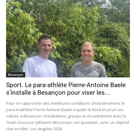
Besançon
Sport. Le para-athlète Pierre-Antoine Baele
s’installe à Besançon pour viser les...
Pour se rapprocher des meilleures conditions d’entraînement, le
para-triathlète Pierre-Antoine Baele a quitté le Nord et posé ses
valises à Besançon. Installations, groupe et encadrement avec la
Team Gouroux rythment désormais son quotidien, avec un objectif
clair en tête : Los Angeles 2028.