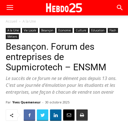
Accueil
A la Une
A la Une
Vie Locale
Besançon
Economie
Culture
Education
Flash
Métiers
Besançon. Forum des
entreprises de
Supmicrotech – ENSMM
Le succès de ce forum ne se dément pas depuis 13 ans.
C’est une journée d’émulation pour les étudiants et les
entreprises, une façon à chacun de vendre son avenir
Par
Yves Quemeneur
-
30 octobre 2025