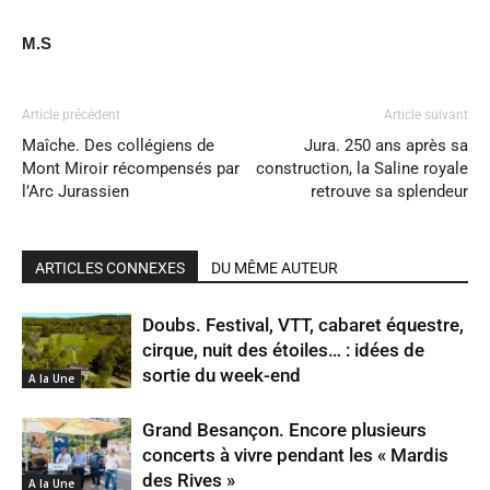
M.S
Article précédent
Article suivant
Maîche. Des collégiens de
Jura. 250 ans après sa
Mont Miroir récompensés par
construction, la Saline royale
l’Arc Jurassien
retrouve sa splendeur
ARTICLES CONNEXES
DU MÊME AUTEUR
Doubs. Festival, VTT, cabaret équestre,
cirque, nuit des étoiles… : idées de
sortie du week-end
A la Une
Grand Besançon. Encore plusieurs
concerts à vivre pendant les « Mardis
des Rives »
A la Une