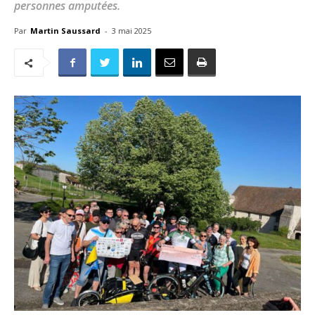
personnes amputées.
Par
Martin Saussard
-
3 mai 2025