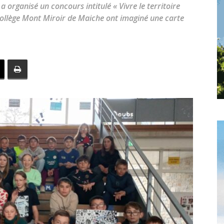
toute
a organisé un concours intitulé « Vivre le territoire
 Collège Mont Miroir de Maiche ont imaginé une carte
l'info
locale
–