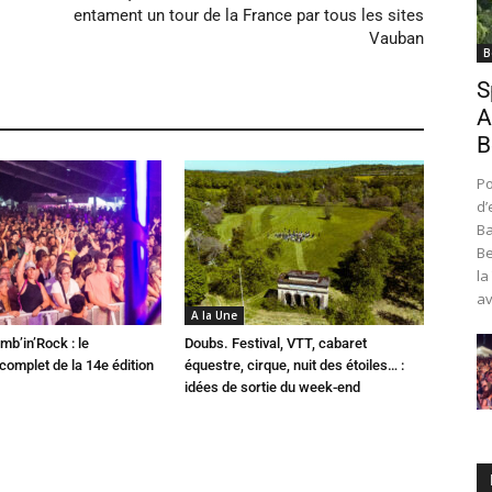
entament un tour de la France par tous les sites
Vauban
B
S
A
B
Po
d’
Ba
Be
la
av
A la Une
mb’in’Rock : le
Doubs. Festival, VTT, cabaret
omplet de la 14e édition
équestre, cirque, nuit des étoiles… :
idées de sortie du week-end