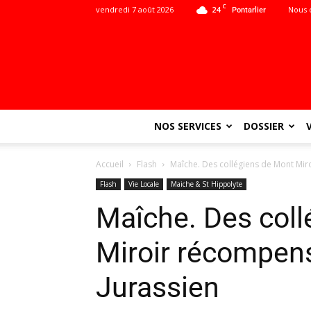
C
vendredi 7 août 2026
24
Nous 
Pontarlier
NOS SERVICES
DOSSIER
Accueil
Flash
Maîche. Des collégiens de Mont Miro
Flash
Vie Locale
Maiche & St Hippolyte
Maîche. Des coll
Miroir récompens
Jurassien