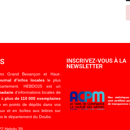
OS
INSCRIVEZ-VOUS À LA
NEWSLETTER
ons Grand Besançon et Haut-
ournal d’infos locales
le plus
épartement. HEBDO25 est un
madaire
d’informations locales de
é à
plus de 110 000 exemplaires
 en points de dépôts dans vos
x et en boîtes aux lettres sur
s le département du Doubs.
22 Hebdo 39