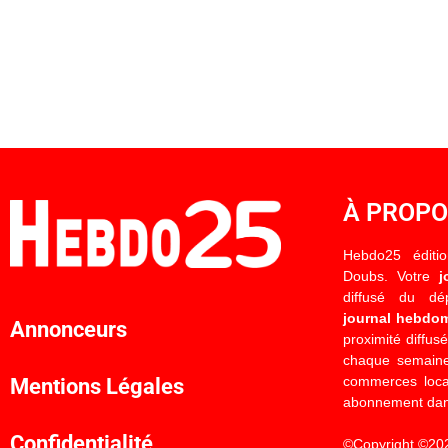
À PROP
Hebdo25 éditi
Doubs. Votre
j
diffusé du d
journal hebdo
Annonceurs
proximité diffus
chaque semaine
commerces locau
Mentions Légales
abonnement dan
Confidentialité
©Copyright ©20