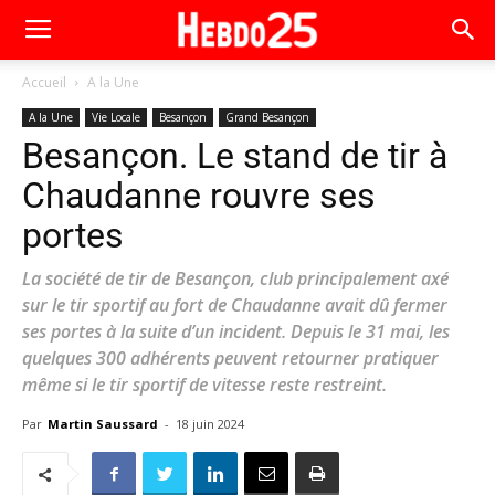
Accueil
A la Une
A la Une
Vie Locale
Besançon
Grand Besançon
Besançon. Le stand de tir à
Chaudanne rouvre ses
portes
La société de tir de Besançon, club principalement axé
sur le tir sportif au fort de Chaudanne avait dû fermer
ses portes à la suite d’un incident. Depuis le 31 mai, les
quelques 300 adhérents peuvent retourner pratiquer
même si le tir sportif de vitesse reste restreint.
Par
Martin Saussard
-
18 juin 2024