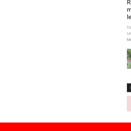
R
m
le
To
Un
Mi