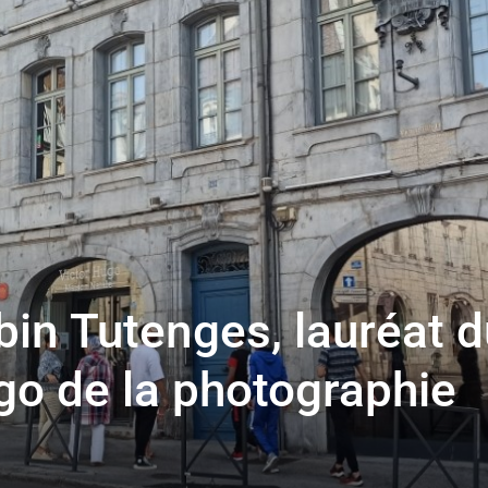
toute
l'info
locale
in Tutenges, lauréat d
go de la photographie
–