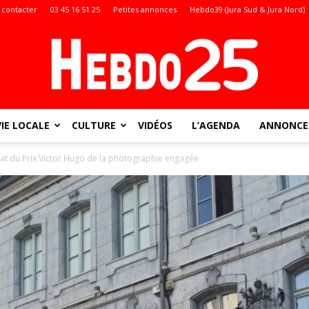
 contacter
03 45 16 51 25
Petites annonces
Hebdo39 (Jura Sud & Jura Nord)
VIE LOCALE
CULTURE
VIDÉOS
L’AGENDA
ANNONCES
Doubs
at du Prix Victor Hugo de la photographie engagée
: