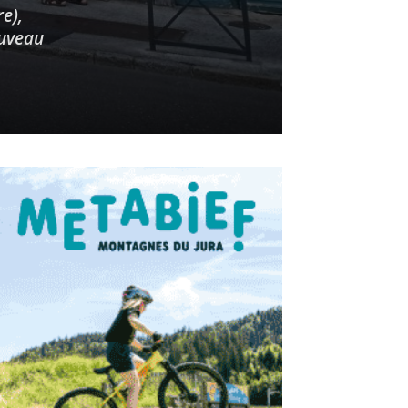
e),
ouveau