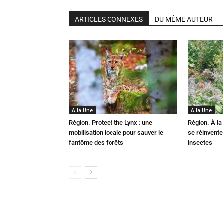
ARTICLES CONNEXES
DU MÊME AUTEUR
A la Une
A la Une
Région. Protect the Lynx : une
Région. À la 
mobilisation locale pour sauver le
se réinvent
fantôme des forêts
insectes