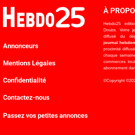
À PROP
Hebdo25 éditi
Doubs. Votre
j
diffusé du d
journal hebdo
Annonceurs
proximité diffus
chaque semaine
commerces locau
Mentions Légales
abonnement dan
Confidentialité
©Copyright ©20
Contactez-nous
Passez vos petites annonces