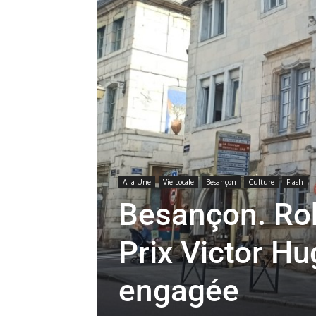
A la Une
Vie Locale
Besançon
Culture
Flash
Besançon. Rob
Prix Victor Hu
engagée