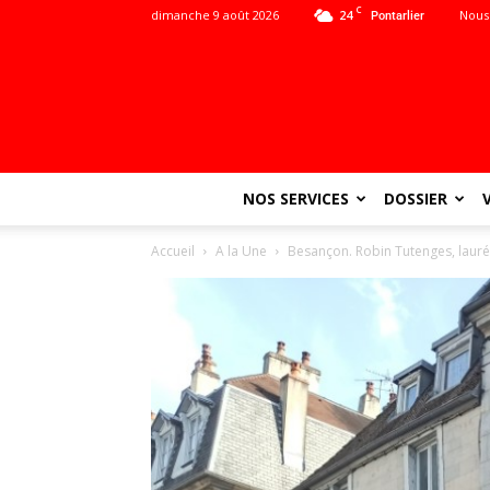
C
dimanche 9 août 2026
24
Nous
Pontarlier
NOS SERVICES
DOSSIER
Accueil
A la Une
Besançon. Robin Tutenges, lauré