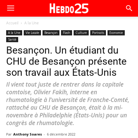
Accueil
A la Une
A la Une
Vie Locale
Besançon
Flash
Culture
Portraits
Economie
Santé
Besançon. Un étudiant du
CHU de Besançon présente
son travail aux États-Unis
Il vient tout juste de rentrer dans la capitale
comtoise, Olivier Fakih, interne en
rhumatologie à l’université de Franche-Comté,
rattaché au CHU de Besançon, était à la mi-
novembre à Philadelphie (États-Unis) pour un
congrès de rhumatologie.
Par
Anthony Soares
-
6 décembre 2022