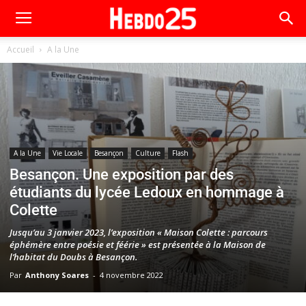
Accueil
A la Une
A la Une
Vie Locale
Besançon
Culture
Flash
Besançon. Une exposition par des
étudiants du lycée Ledoux en hommage à
Colette
Jusqu’au 3 janvier 2023, l’exposition « Maison Colette : parcours
éphémère entre poésie et féérie » est présentée à la Maison de
l’habitat du Doubs à Besançon.
Par
Anthony Soares
-
4 novembre 2022