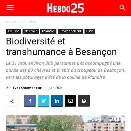
Accueil
A la Une
A la Une
Vie Locale
Besançon
Environnement
Flash
Biodiversité et
transhumance à Besançon
Le 21 mai, environ 300 personnes ont accompagné une
partie des 80 chèvres et brebis du troupeau de Besançon,
vers les pâturages d’été de la colline de Planoise
Par
Yves Quemeneur
-
1 juin 2023