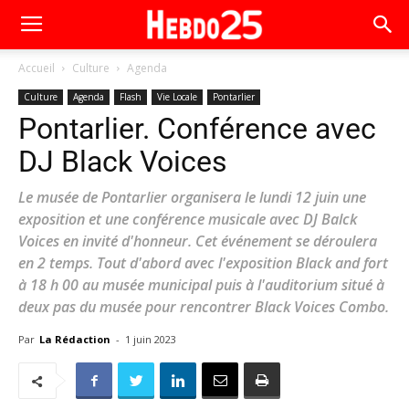
Accueil
Culture
Agenda
Culture
Agenda
Flash
Vie Locale
Pontarlier
Pontarlier. Conférence avec
DJ Black Voices
Le musée de Pontarlier organisera le lundi 12 juin une
exposition et une conférence musicale avec DJ Balck
Voices en invité d'honneur. Cet événement se déroulera
en 2 temps. Tout d'abord avec l'exposition Black and fort
à 18 h 00 au musée municipal puis à l'auditorium situé à
deux pas du musée pour rencontrer Black Voices Combo.
Par
La Rédaction
-
1 juin 2023