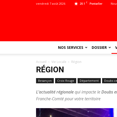
C
vendredi 7 août 2026
20.1
Nous
Pontarlier
NOS SERVICES
DOSSIER
Accueil
Vie Locale
Région
RÉGION
Besançon
Croix Rouge
Département
Doubs ce
L’actualité régionale
qui impacte le
Doubs et
Franche-Comté pour votre territoire