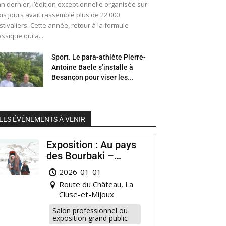
an dernier, l’édition exceptionnelle organisée sur
ois jours avait rassemblé plus de 22 000
stivaliers. Cette année, retour à la formule
assique qui a...
Sport. Le para-athlète Pierre-
Antoine Baele s’installe à
Besançon pour viser les...
LES ÉVÉNEMENTS À VENIR
Exposition : Au pays
des Bourbaki –
Musée Municipal
2026-01-01
Pontarlier
Route du Château, La
Cluse-et-Mijoux
Salon professionnel ou
exposition grand public