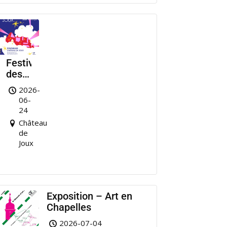
Festival
des
Nuits
2026-
de
06-
Joux
24
Château
de
Joux
Exposition – Art en
Chapelles
2026-07-04