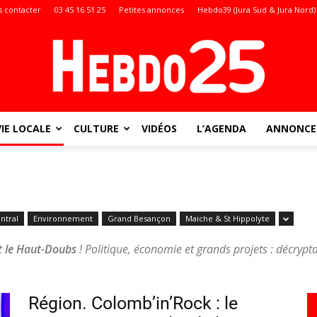
 contacter
03 45 16 51 25
Petites annonces
Hebdo39 (Jura Sud & Jura Nord)
VIE LOCALE
CULTURE
VIDÉOS
L’AGENDA
ANNONCES
Doubs
ntral
Environnement
Grand Besançon
Maiche & St Hippolyte
:
 le Haut-Doubs
! Politique, économie et grands projets : décryp
Région. Colomb’in’Rock : le