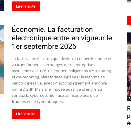
Lire la suite
Hebdo25
Économie. La facturation
électronique entre en vigueur le
1er septembre 2026
La facturation électronique devient la nouvelle norme et
va transformer les échanges entre entreprises
assujetties à la TVA. Calendrier, obligations d’e-invoicing
et d’e-reporting, plateformes agréées : la réforme se
veut progressive, avec un accompagnement annoncé
par la DGFIP. Mais elle impose aussi de prendre au
sérieux la cybersécurité, face au risque accru de
R
fraudes et de cyberattaques.
R
Lire la suite
p
é