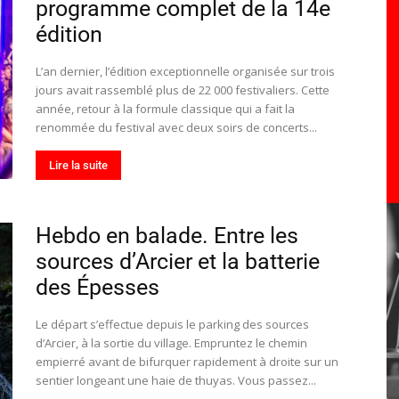
programme complet de la 14e
toute
édition
L’an dernier, l’édition exceptionnelle organisée sur trois
jours avait rassemblé plus de 22 000 festivaliers. Cette
année, retour à la formule classique qui a fait la
l'info
renommée du festival avec deux soirs de concerts...
Lire la suite
Hebdo en balade. Entre les
locale
sources d’Arcier et la batterie
des Épesses
Le départ s’effectue depuis le parking des sources
d’Arcier, à la sortie du village. Empruntez le chemin
–
empierré avant de bifurquer rapidement à droite sur un
sentier longeant une haie de thuyas. Vous passez...