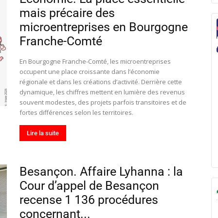
mais précaire des
microentreprises en Bourgogne
Franche-Comté
En Bourgogne Franche-Comté, les microentreprises
occupent une place croissante dans l’économie
régionale et dans les créations d’activité. Derrière cette
dynamique, les chiffres mettent en lumière des revenus
souvent modestes, des projets parfois transitoires et de
fortes différences selon les territoires.
Lire la suite
Besançon. Affaire Lyhanna : la
Cour d’appel de Besançon
recense 1 136 procédures
concernant...