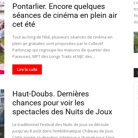
L’
Pontarlier. Encore quelques
tr
séances de cinéma en plein air
fe
cl
cet été
Tout au long de l’été, plusieurs séances de cinéma en
plein air gratuites sont proposées par le Collectif
Parloncap qui regroupe les maisons de quartier des
Pareuses, MPT des Longs Traits et MJC des...
Lire la suite
Haut-Doubs. Dernières
chances pour voir les
spectacles des Nuits de Joux
Le traditionnel Festival des Nuits de Joux se déroule
jusqu'au 8 août dans l’emblématique Château de Joux.
Cette année, la direction artistique a changé pour faire