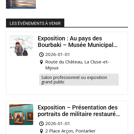
LES ÉVÉNEMENTS À VENIR
Exposition : Au pays des
Bourbaki – Musée Municipal
Pontarlier
2026-01-01
Route du Château, La Cluse-et-
Mijoux
Salon professionnel ou exposition
grand public
Exposition – Présentation des
portraits de militaire restaurés
à Pontarlier
2026-01-01
2 Place Arçon, Pontarlier