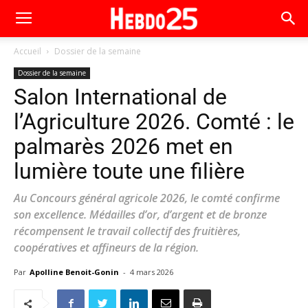
Accueil
Dossier de la semaine
Dossier de la semaine
Salon International de
l’Agriculture 2026. Comté : le
palmarès 2026 met en
lumière toute une filière
Au Concours général agricole 2026, le comté confirme
son excellence. Médailles d’or, d’argent et de bronze
récompensent le travail collectif des fruitières,
coopératives et affineurs de la région.
Par
Apolline Benoit-Gonin
-
4 mars 2026