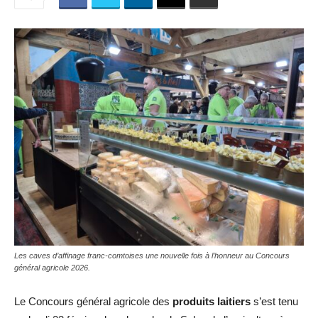
Les caves d’affinage franc-comtoises une nouvelle fois à l’honneur au Concours
général agricole 2026.
Le
Concours général agricole
des
produits laitiers
s’est tenu