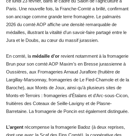
ce lundi 23 février, dans le cadre du
Salon de l’agriculture
à
Paris. Une nouvelle fois, la Franche-Comté a brillé, confirmant
son ancrage comme grande terre fromagère. Le palmarès
2026 du comté AOP affiche une densité remarquable de
médailles, illustrant la vitalité d’un savoir-faire partagé entre le
Jura et le Doubs, au cœur du massif jurassien.
En comté, la
médaille d’or
revient notamment à la fromagerie
Brun pour son comté AOP Maxim’s en Bresse jurassienne à
Oussières, aux Fromageries Arnaud Juraflore (fruitière de
Largillay-Marsonnay, fromageries de Le Fied-Chamole et de la
Baroche), aux Monts de Joux, ainsi qu’à plusieurs sites de
Monts-et-Terroirs : fromageries d’Étalans et d’Arc-sous-Cicon,
fruitières des Coteaux de Seille-Lavigny et de Plasne-
Barretaine. La fromagerie de Poncin est également distinguée.
L’argent
récompense la fromagerie Badoz (à deux reprises,
dont une avec la Scaf des Fins Comté), la coopérative des