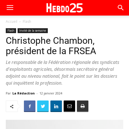
Accueil
Flash
Flash
Invité de la semaine
Christophe Chambon,
président de la FRSEA
Le responsable de la Fédération régionale des syndicats
d'exploitants agricoles, désormais secrétaire général
adjoint au niveau national, fait le point sur les dossiers
qui inquiètent la profession.
Par
La Rédaction
-
12 janvier 2024