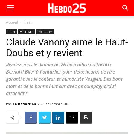
Accueil
Flash
Flash
Vie Locale
Pontarlier
Claude Vanony aime le Haut-
Doubs et y revient
Rendez-vous le dimanche 26 novembre au théâtre
Bernard Blier à Pontarlier pour deux heures de rire
garanti avec le conteur et humoriste Vosgien. Des bons
mots et de la bonne humeur avec ce campagnard si
attachant.
Par
La Rédaction
-
23 novembre 2023