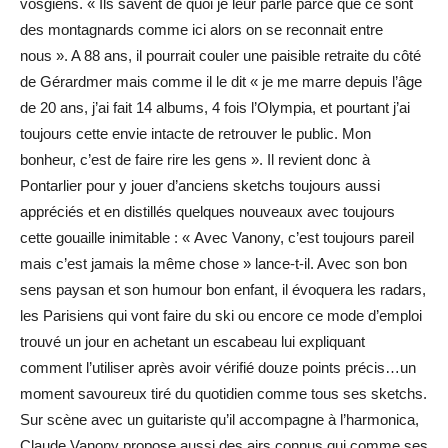
vosgiens. « Ils savent de quoi je leur parle parce que ce sont
des montagnards comme ici alors on se reconnait entre
nous ». A 88 ans, il pourrait couler une paisible retraite du côté
de Gérardmer mais comme il le dit « je me marre depuis l’âge
de 20 ans, j’ai fait 14 albums, 4 fois l’Olympia, et pourtant j’ai
toujours cette envie intacte de retrouver le public. Mon
bonheur, c’est de faire rire les gens ». Il revient donc à
Pontarlier pour y jouer d’anciens sketchs toujours aussi
appréciés et en distillés quelques nouveaux avec toujours
cette gouaille inimitable : « Avec Vanony, c’est toujours pareil
mais c’est jamais la même chose » lance-t-il. Avec son bon
sens paysan et son humour bon enfant, il évoquera les radars,
les Parisiens qui vont faire du ski ou encore ce mode d’emploi
trouvé un jour en achetant un escabeau lui expliquant
comment l’utiliser après avoir vérifié douze points précis…un
moment savoureux tiré du quotidien comme tous ses sketchs.
Sur scène avec un guitariste qu’il accompagne à l’harmonica,
Claude Vanony propose aussi des airs connus qui comme ses