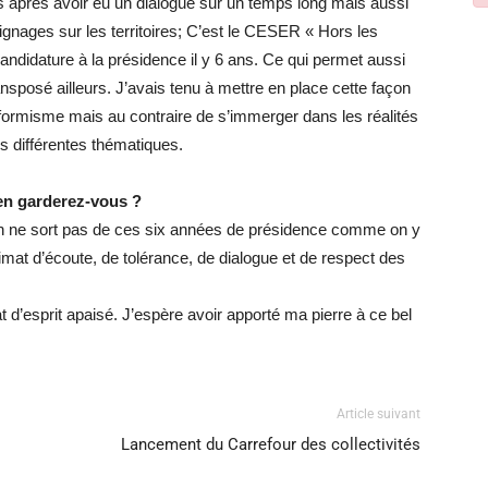
ns après avoir eu un dialogue sur un temps long mais aussi
ignages sur les territoires; C’est le CESER « Hors les
candidature à la présidence il y 6 ans. Ce qui permet aussi
ansposé ailleurs. J’avais tenu à mettre en place cette façon
onformisme mais au contraire de s’immerger dans les réalités
es différentes thématiques.
’en garderez-vous ?
 on ne sort pas de ces six années de présidence comme on y
limat d’écoute, de tolérance, de dialogue et de respect des
 d’esprit apaisé. J’espère avoir apporté ma pierre à ce bel
Article suivant
Lancement du Carrefour des collectivités