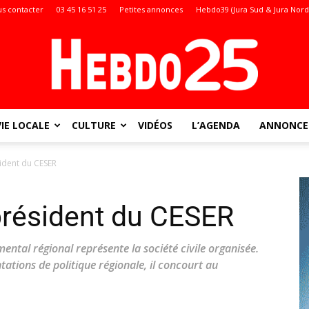
s contacter
03 45 16 51 25
Petites annonces
Hebdo39 (Jura Sud & Jura Nord
VIE LOCALE
CULTURE
VIDÉOS
L’AGENDA
ANNONCES
Doubs
ident du CESER
président du CESER
:
ental régional représente la société civile organisée.
tations de politique régionale, il concourt au