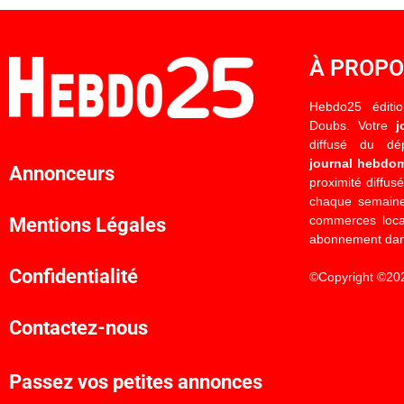
À PROP
Hebdo25 éditi
Doubs. Votre
j
diffusé du d
journal hebdo
Annonceurs
proximité diffus
chaque semaine
commerces locau
Mentions Légales
abonnement dan
Confidentialité
©Copyright ©20
Contactez-nous
Passez vos petites annonces