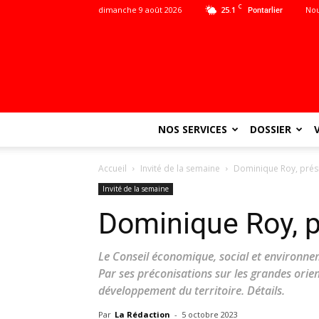
C
dimanche 9 août 2026
25.1
Nou
Pontarlier
NOS SERVICES
DOSSIER
Accueil
Invité de la semaine
Dominique Roy, prés
Invité de la semaine
Dominique Roy, 
Le Conseil économique, social et environnem
Par ses préconisations sur les grandes orien
développement du territoire. Détails.
Par
La Rédaction
-
5 octobre 2023