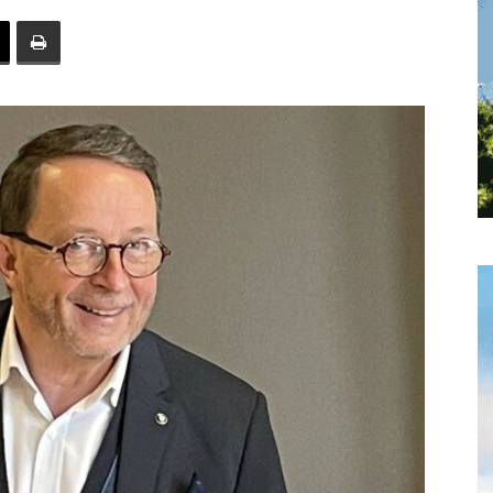
toute
l'info
locale
–