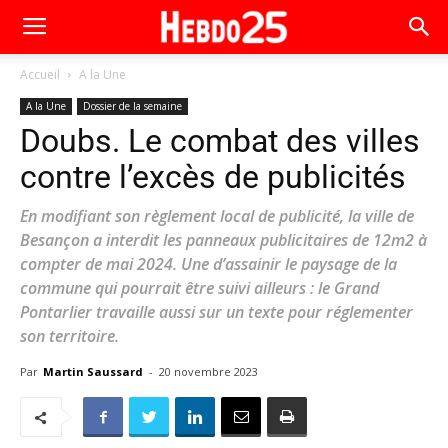
Accueil
A la Une
A la Une
Dossier de la semaine
Doubs. Le combat des villes
contre l’excès de publicités
En modifiant son règlement local de publicité, la ville de
Besançon a interdit les panneaux publicitaires de 12m2 à
compter de mai 2024. Une d’assainir le paysage de la
commune qui pourrait être suivi ailleurs : le Grand
Pontarlier travaille aussi sur un texte pour réglementer
son territoire.
Par
Martin Saussard
-
20 novembre 2023