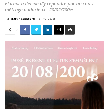
Florent a décidé d’y répondre par un court-
métrage audacieux : 20/02/200∞.
Par
Martin Saussard
-
21 mars 2023