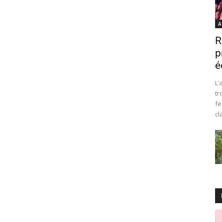
A
R
p
é
L’
tr
fe
cl