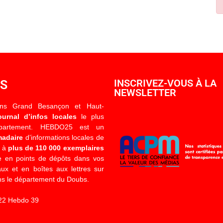
OS
INSCRIVEZ-VOUS À LA
NEWSLETTER
ons Grand Besançon et Haut-
ournal d’infos locales
le plus
épartement. HEBDO25 est un
madaire
d’informations locales de
é à
plus de 110 000 exemplaires
 en points de dépôts dans vos
x et en boîtes aux lettres sur
s le département du Doubs.
22 Hebdo 39