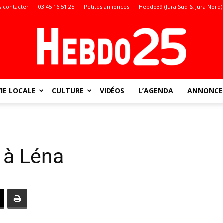
 contacter
03 45 16 51 25
Petites annonces
Hebdo39 (Jura Sud & Jura Nord)
VIE LOCALE
CULTURE
VIDÉOS
L’AGENDA
ANNONCES
Doubs
a à Léna
: