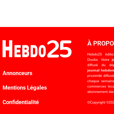
À PROP
Hebdo25 éditi
Doubs. Votre
j
diffusé du d
journal hebdo
Annonceurs
proximité diffus
chaque semaine
commerces locau
Mentions Légales
abonnement dan
Confidentialité
©Copyright ©20