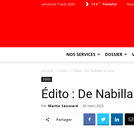
C
vendredi 7 août 2026
14.6
Nous
Pontarlier
NOS SERVICES
DOSSIER
Accueil
Edito
Édito : De Nabilla à Léna
Edito
Édito : De Nabill
Par
Martin Saussard
-
20 mars 2023
Partager