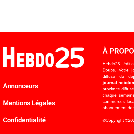
À PROP
Hebdo25 éditi
Doubs. Votre
j
diffusé du d
journal hebdo
Annonceurs
proximité diffus
chaque semaine
commerces locau
Mentions Légales
abonnement dan
Confidentialité
©Copyright ©20