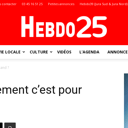
 contacter
03 45 16 51 25
Petites annonces
Hebdo39 (Jura Sud & Jura Nord)
VIE LOCALE
CULTURE
VIDÉOS
L’AGENDA
ANNONCES
Doubs
uand ?
ement c’est pour
: