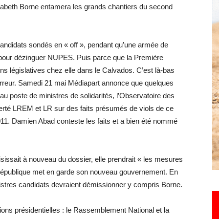
Elisabeth Borne entamera les grands chantiers du second
Hebdo25
candidats sondés en « off », pendant qu’une armée de
e pour dézinguer NUPES. Puis parce que la Première
ns législatives chez elle dans le Calvados. C’est là-bas
 erreur. Samedi 21 mai Médiapart annonce que quelques
 poste de ministres de solidarités, l’Observatoire des
alerté LREM et LR sur des faits présumés de viols de ce
11. Damien Abad conteste les faits et a bien été nommé
isissait à nouveau du dossier, elle prendrait « les mesures
 République met en garde son nouveau gouvernement. En
inistres candidats devraient démissionner y compris Borne.
ons présidentielles : le Rassemblement National et la