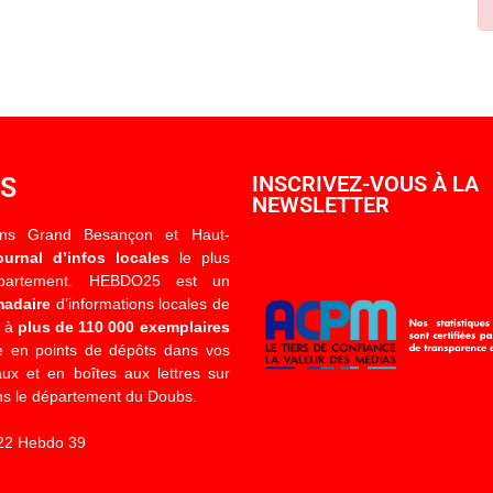
OS
INSCRIVEZ-VOUS À LA
NEWSLETTER
ons Grand Besançon et Haut-
ournal d’infos locales
le plus
épartement. HEBDO25 est un
madaire
d’informations locales de
é à
plus de 110 000 exemplaires
 en points de dépôts dans vos
x et en boîtes aux lettres sur
s le département du Doubs.
22 Hebdo 39