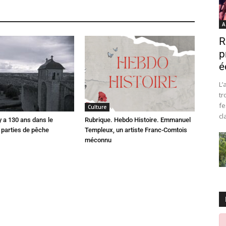
A
R
p
é
L’
tr
fe
Culture
cl
 y a 130 ans dans le
Rubrique. Hebdo Histoire. Emmanuel
parties de pêche
Templeux, un artiste Franc-Comtois
méconnu