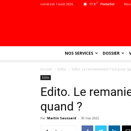
C
vendredi 7 août 2026
17.9
Nous
Pontarlier
NOS SERVICES
DOSSIER
Accueil
Edito
Edito. Le remaniement c’est pour q
Edito
Edito. Le remani
quand ?
Par
Martin Saussard
-
30 mai 2022