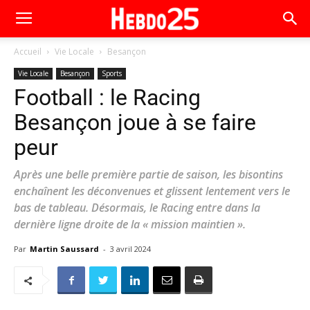
Accueil
Vie Locale
Besançon
Vie Locale
Besançon
Sports
Football : le Racing
Besançon joue à se faire
peur
Après une belle première partie de saison, les bisontins
enchaînent les déconvenues et glissent lentement vers le
bas de tableau. Désormais, le Racing entre dans la
dernière ligne droite de la « mission maintien ».
Par
Martin Saussard
-
3 avril 2024