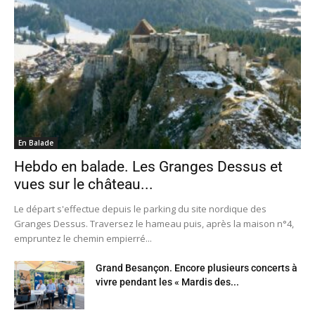
En Balade
Hebdo en balade. Les Granges Dessus et
vues sur le château...
Le départ s'effectue depuis le parking du site nordique des
Granges Dessus. Traversez le hameau puis, après la maison n°4,
empruntez le chemin empierré...
Grand Besançon. Encore plusieurs concerts à
vivre pendant les « Mardis des...