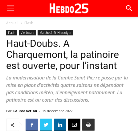
Accueil
Flash
Flash
Vie Locale
Maiche & St Hippolyte
Haut-Doubs. A
Charquemont, la patinoire
est ouverte, pour l’instant
La modernisation de la Combe Saint-Pierre passe par la
mise en place d’activités quatre saisons ne dépendant
pas conditions météo, d'enneigement notamment. La
patinoire est au cœur des discussions.
Par
La Rédaction
-
15 décembre 2022