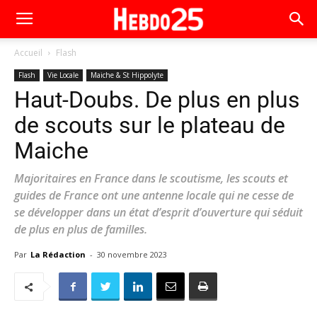
Accueil
Flash
Flash
Vie Locale
Maiche & St Hippolyte
Haut-Doubs. De plus en plus
de scouts sur le plateau de
Maiche
Majoritaires en France dans le scoutisme, les scouts et
guides de France ont une antenne locale qui ne cesse de
se développer dans un état d’esprit d’ouverture qui séduit
de plus en plus de familles.
Par
La Rédaction
-
30 novembre 2023