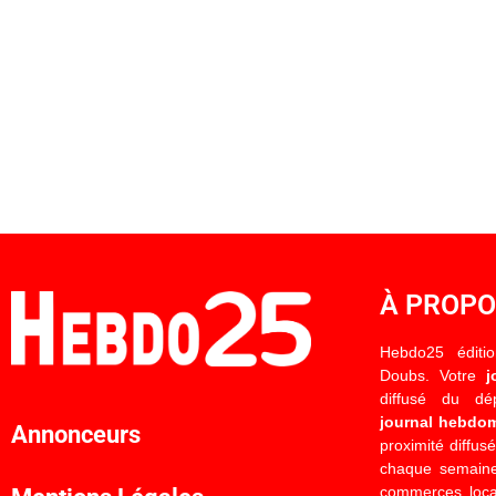
À PROP
Hebdo25 éditi
Doubs. Votre
j
diffusé du d
journal hebdo
Annonceurs
proximité diffus
chaque semaine
commerces locau