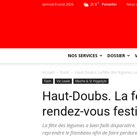
C
samedi 8 août 2026
21.8
Nous 
Pontarlier
NOS SERVICES
DOSSIER
Accueil
Flash
Haut-Doubs. La fête des légumes, un
Flash
Vie Locale
Maiche & St Hippolyte
Haut-Doubs. La f
rendez-vous festi
La fête des légumes a bien failli disparait
reprendre le flambeau afin de faire perdurer