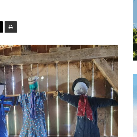
toute
l'info
locale
–