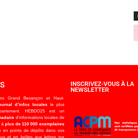
OS
INSCRIVEZ-VOUS À LA
NEWSLETTER
ons Grand Besançon et Haut-
ournal d’infos locales
le plus
épartement. HEBDO25 est un
madaire
d’informations locales de
é à
plus de 110 000 exemplaires
 en points de dépôts dans vos
x et en boîtes aux lettres sur