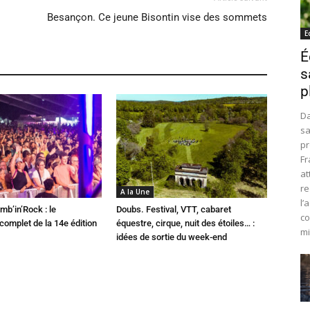
Besançon. Ce jeune Bisontin vise des sommets
E
É
s
p
Da
sa
pr
Fr
at
re
A la Une
l’
mb’in’Rock : le
Doubs. Festival, VTT, cabaret
co
omplet de la 14e édition
équestre, cirque, nuit des étoiles… :
mi
idées de sortie du week-end