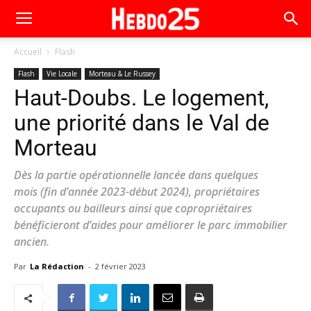
Accueil
Flash
Flash
Vie Locale
Morteau & Le Russey
Haut-Doubs. Le logement,
une priorité dans le Val de
Morteau
Dès la partie opérationnelle lancée dans quelques
mois (fin d’année 2023-début 2024), propriétaires
occupants ou bailleurs ainsi que copropriétaires
bénéficieront d’aides pour améliorer le parc immobilier
ancien.
Par
La Rédaction
-
2 février 2023