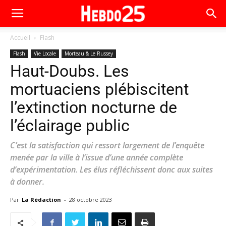
Accueil
Flash
Flash
Vie Locale
Morteau & Le Russey
Haut-Doubs. Les
mortuaciens plébiscitent
l’extinction nocturne de
l’éclairage public
C’est la satisfaction qui ressort largement de l’enquête
menée par la ville à l’issue d’une année complète
d’expérimentation. Les élus réfléchissent donc aux suites
à donner.
Par
La Rédaction
-
28 octobre 2023