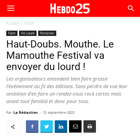
Accueil
Flash
Flash
Vie Locale
Pontarlier
Haut-Doubs. Mouthe. Le
Mamouthe Festival va
envoyer du lourd !
Les organisateurs entendent bien faire grossir
l’événement au fil des éditions. Sans perdre de vue leur
ambition d’en faire un rendez-vous rock certes mais
avant tout familial et donc pour tous.
Par
La Rédaction
-
12 septembre 2022