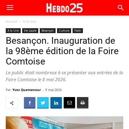
Accueil
A la Une
A la Une
Vie Locale
Besançon
Culture
Flash
Besançon. Inauguration de
la 98ème édition de la Foire
Comtoise
Le public était nombreux à se présenter aux entrées de la
Foire Comtoise le 8 mai 2026.
Par
Yves Quemeneur
-
9 mai 2026