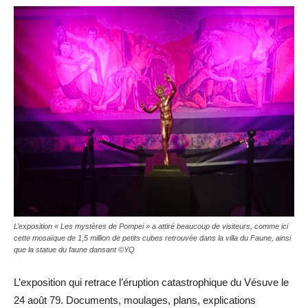
L’exposition « Les mystères de Pompei » a attiré beaucoup de visiteurs, comme ici
cette mosaïque de 1,5 million de petits cubes retrouvée dans la villa du Faune, ainsi
que la statue du faune dansant ©YQ
L’exposition qui retrace l’éruption catastrophique du Vésuve le
24 août 79. Documents, moulages, plans, explications