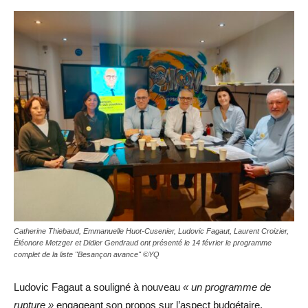
Catherine Thiebaud, Emmanuelle Huot-Cusenier, Ludovic Fagaut, Laurent Croizier,
Éléonore Metzger et Didier Gendraud ont présenté le 14 février le programme
complet de la liste "Besançon avance" ©YQ
Ludovic Fagaut a souligné à nouveau
« un programme de
rupture »
engageant son propos sur l’aspect budgétaire.