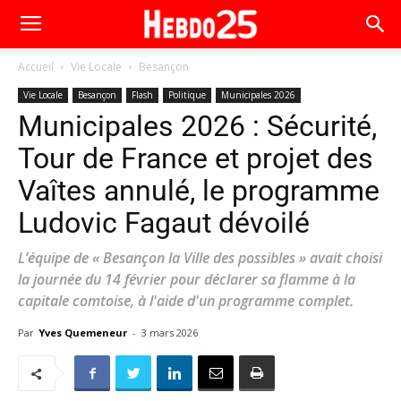
Accueil
Vie Locale
Besançon
Vie Locale
Besançon
Flash
Politique
Municipales 2026
Municipales 2026 : Sécurité,
Tour de France et projet des
Vaîtes annulé, le programme
Ludovic Fagaut dévoilé
L’équipe de « Besançon la Ville des possibles » avait choisi
la journée du 14 février pour déclarer sa flamme à la
capitale comtoise, à l'aide d'un programme complet.
Par
Yves Quemeneur
-
3 mars 2026