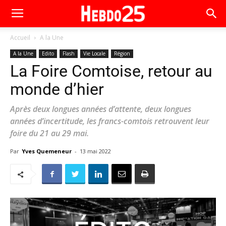
Accueil
A la Une
A la Une
Edito
Flash
Vie Locale
Région
La Foire Comtoise, retour au
monde d’hier
Après deux longues années d’attente, deux longues
années d’incertitude, les francs-comtois retrouvent leur
foire du 21 au 29 mai.
Par
Yves Quemeneur
-
13 mai 2022