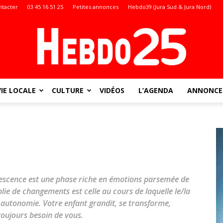
ntacter
03 45 16 51 25
Petites annonces
Hebdo39 (Jura Sud & Jura Nord)
VIE LOCALE
CULTURE
VIDÉOS
L’AGENDA
ANNONCES
Doubs
:
olescence est une phase riche en émotions parsemée de
lie de changements est celle au cours de laquelle le/la
n autonomie. Votre enfant grandit, se transforme,
 toujours besoin de vous.