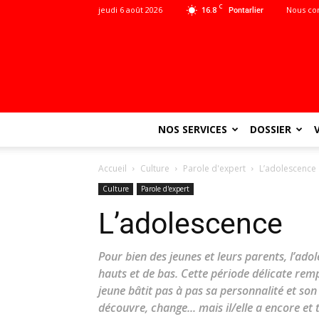
C
jeudi 6 août 2026
16.8
Nous co
Pontarlier
NOS SERVICES
DOSSIER
Accueil
Culture
Parole d'expert
L’adolescence
Culture
Parole d'expert
L’adolescence
Pour bien des jeunes et leurs parents, l’ad
hauts et de bas. Cette période délicate remp
jeune bâtit pas à pas sa personnalité et so
découvre, change... mais il/elle a encore et