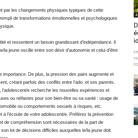
t par les changements physiques typiques de cette
A
ie rempli de transformations émotionnelles et psychologiques
D
hysique.
é
i
tité et ressentent un besoin grandissant d’indépendance. Il
/la jeune oscille entre son désir d’autonomie et celui d’être
Le
re
l’
 importance. De plus, la pression des pairs augmente et
 créant parfois des conflits entre l’ado
et ses parents.
, l’adolescent/e recherche les nouvelles expériences et
euses ou néfastes pour son bien-être ou sa santé : usage de
automobile ou comportements sexuels à risques, etc.
 à l’écoute de votre adolescent/e. Préférez la prévention
 et de compréhension sont nécessaires de la part de
n lot de décisions difficiles auxquelles le/la jeune doit