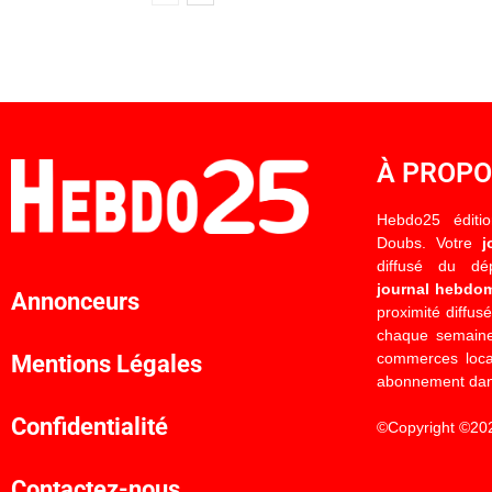
À PROP
Hebdo25 éditi
Doubs. Votre
j
diffusé du d
journal hebdo
Annonceurs
proximité diffus
chaque semaine
commerces locau
Mentions Légales
abonnement dan
Confidentialité
©Copyright ©20
Contactez-nous