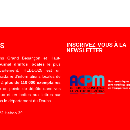
OS
INSCRIVEZ-VOUS À LA
NEWSLETTER
ons Grand Besançon et Haut-
ournal d’infos locales
le plus
épartement. HEBDO25 est un
madaire
d’informations locales de
é à
plus de 110 000 exemplaires
 en points de dépôts dans vos
x et en boîtes aux lettres sur
s le département du Doubs.
22 Hebdo 39