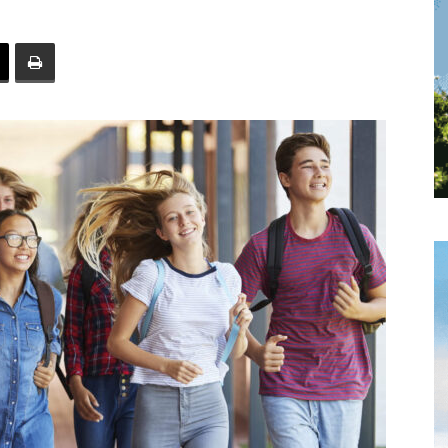
toute
l'info
locale
–