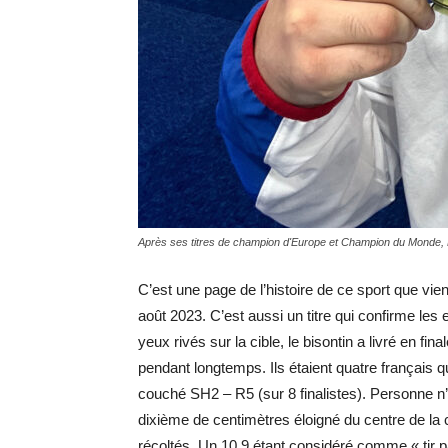
Après ses titres de champion d'Europe et Champion du Monde, 
C’est une page de l’histoire de ce sport que vi
août 2023. C’est aussi un titre qui confirme les 
yeux rivés sur la cible, le bisontin a livré en fin
pendant longtemps. Ils étaient quatre français q
couché SH2 – R5 (sur 8 finalistes). Personne n’
dixième de centimètres éloigné du centre de la ci
récoltés. Un 10.9 étant considéré comme « tir pa