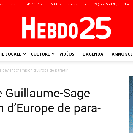
 contacter
03 45 16 51 25
Petites annonces
Hebdo39 (Jura Sud & Jura Nord)
VIE LOCALE
CULTURE
VIDÉOS
L’AGENDA
ANNONCES
Doubs
e devient champion d’Europe de para-tir !
re Guillaume-Sage
:
 d’Europe de para-