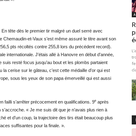
A
R
… En tête dès le premier tir malgré un duel serré avec
p
re de Chemaudin-et-Vaux s’est même assuré le titre avant son
é
(256,5 pts récoltés contre 255,8 lors du précédent record).
L’
nale internationale. J’étais allé à Hanovre en début d’année,
tr
 suis resté focus jusqu’au bout et les plombs partaient
fe
cl
la cerise sur le gâteau, c’est cette médaille d’or qui est
rope, sous les yeux de son papa émerveillé qui est aussi
e
 failli s’arrêter précocement en qualifications. 9
après
tin s’accroche. « Je me suis dit que je n’avais plus rien à
ché et d’un coup, la trajectoire des tirs était beaucoup plus
ces suffisantes pour la finale. ».