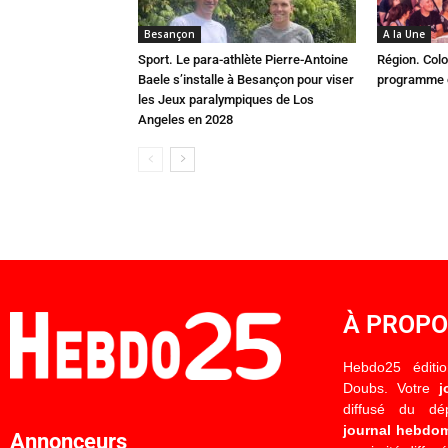
Besançon
A la Une
Sport. Le para-athlète Pierre-Antoine
Région. Colo
Baele s’installe à Besançon pour viser
programme c
les Jeux paralympiques de Los
Angeles en 2028
À PROP
Hebdo25 éditi
Doubs. Votre
j
diffusé du d
journal hebdo
Annonceurs