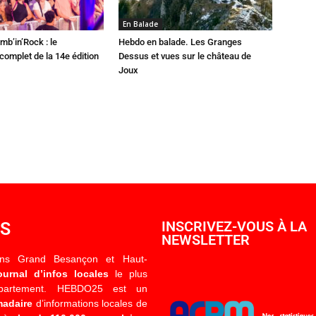
En Balade
mb’in’Rock : le
Hebdo en balade. Les Granges
omplet de la 14e édition
Dessus et vues sur le château de
Joux
OS
INSCRIVEZ-VOUS À LA
NEWSLETTER
ons Grand Besançon et Haut-
ournal d’infos locales
le plus
épartement. HEBDO25 est un
madaire
d’informations locales de