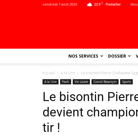
C
vendredi 7 août 2026
22.9
Nous
Pontarlier
NOS SERVICES
DOSSIER
Accueil
A la Une
Le bisontin Pierre Guillaume-Sag
A la Une
Flash
Vie Locale
Grand Besançon
Sports
Le bisontin Pier
devient champion
tir !