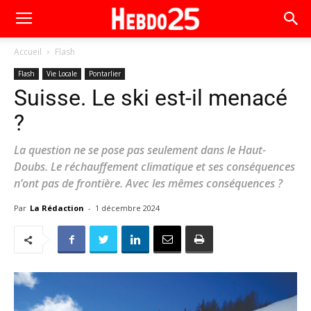
Accueil
Flash
Flash
Vie Locale
Pontarlier
Suisse. Le ski est-il menacé
?
La question ne se pose pas seulement dans le Haut-
Doubs. Le réchauffement climatique et ses conséquences
n’ont pas de frontière. Avec les mêmes conséquences ?
Par
La Rédaction
-
1 décembre 2024