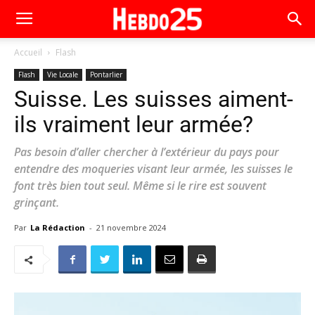
Accueil
Flash
Flash
Vie Locale
Pontarlier
Suisse. Les suisses aiment-
ils vraiment leur armée?
Pas besoin d’aller chercher à l’extérieur du pays pour
entendre des moqueries visant leur armée, les suisses le
font très bien tout seul. Même si le rire est souvent
grinçant.
Par
La Rédaction
-
21 novembre 2024