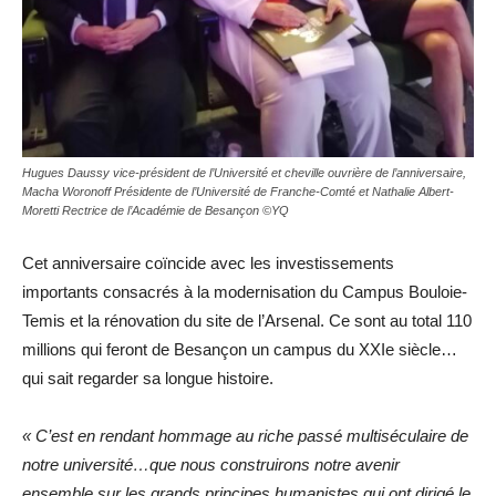
Hugues Daussy vice-président de l’Université et cheville ouvrière de l’anniversaire,
Macha Woronoff Présidente de l’Université de Franche-Comté et Nathalie Albert-
Moretti Rectrice de l’Académie de Besançon ©YQ
Cet anniversaire coïncide avec les investissements
importants consacrés à la modernisation du Campus Bouloie-
Temis et la rénovation du site de l’Arsenal. Ce sont au total 110
millions qui feront de Besançon un campus du XXIe siècle…
qui sait regarder sa longue histoire.
« C’est en rendant hommage au riche passé multiséculaire de
notre université…que nous construirons notre avenir
ensemble sur les grands principes humanistes qui ont dirigé le