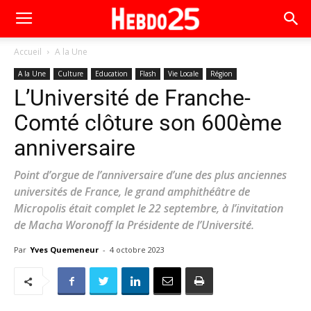
Accueil
A la Une
A la Une
Culture
Education
Flash
Vie Locale
Région
L’Université de Franche-
Comté clôture son 600ème
anniversaire
Point d’orgue de l’anniversaire d’une des plus anciennes
universités de France, le grand amphithéâtre de
Micropolis était complet le 22 septembre, à l’invitation
de Macha Woronoff la Présidente de l’Université.
Par
Yves Quemeneur
-
4 octobre 2023