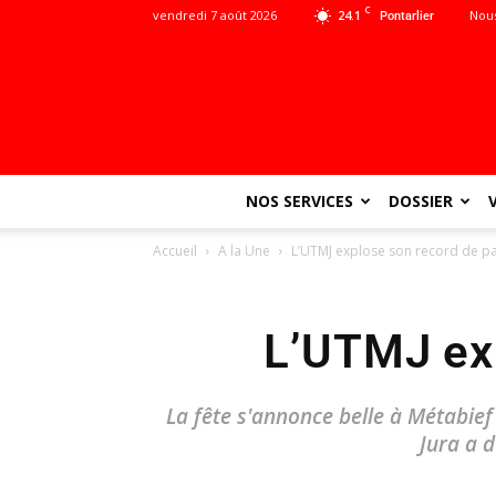
C
vendredi 7 août 2026
24.1
Nous
Pontarlier
NOS SERVICES
DOSSIER
Accueil
A la Une
L’UTMJ explose son record de par
L’UTMJ exp
La fête s'annonce belle à Métabie
Jura a d