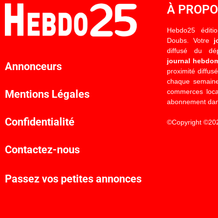
À PROP
Hebdo25 éditi
Doubs. Votre
j
diffusé du d
journal hebdo
Annonceurs
proximité diffus
chaque semaine
commerces locau
Mentions Légales
abonnement dan
Confidentialité
©Copyright ©20
Contactez-nous
Passez vos petites annonces