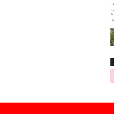
L’
tr
fe
cl