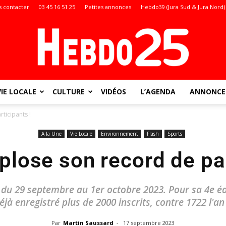
 contacter
03 45 16 51 25
Petites annonces
Hebdo39 (Jura Sud & Jura Nord)
VIE LOCALE
CULTURE
VIDÉOS
L’AGENDA
ANNONCES
Doubs
ticipants !
A la Une
Vie Locale
Environnement
Flash
Sports
lose son record de par
:
f du 29 septembre au 1er octobre 2023. Pour sa 4e éd
éjà enregistré plus de 2000 inscrits, contre 1722 l'an
Par
Martin Saussard
-
17 septembre 2023