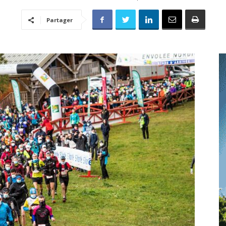
toute
Partager
l'info
locale
–