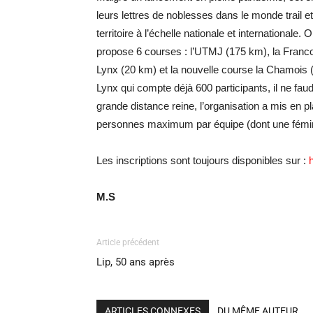
leurs lettres de noblesses dans le monde trail et d
territoire à l’échelle nationale et international
propose 6 courses : l’UTMJ (175 km), la Franc
Lynx (20 km) et la nouvelle course la Chamois (
Lynx qui compte déjà 600 participants, il ne faudr
grande distance reine, l’organisation a mis en p
personnes maximum par équipe (dont une fémini
Les inscriptions sont toujours disponibles sur :
M.S
Article précédent
Lip, 50 ans après
ARTICLES CONNEXES
DU MÊME AUTEUR