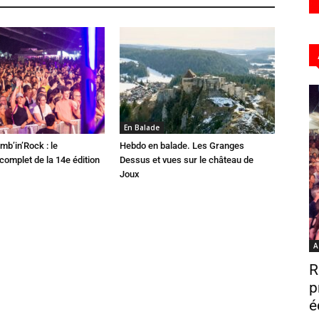
En Balade
mb’in’Rock : le
Hebdo en balade. Les Granges
omplet de la 14e édition
Dessus et vues sur le château de
Joux
A
R
p
é