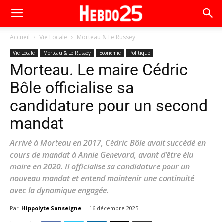
Accueil
Vie Locale
Morteau & Le Russey
Vie Locale
Morteau & Le Russey
Economie
Politique
Morteau. Le maire Cédric
Bôle officialise sa
candidature pour un second
mandat
Arrivé à Morteau en 2017, Cédric Bôle avait succédé en
cours de mandat à Annie Genevard, avant d’être élu
maire en 2020. Il officialise sa candidature pour un
nouveau mandat et entend maintenir une continuité
avec la dynamique engagée.
Par
Hippolyte Sanseigne
-
16 décembre 2025